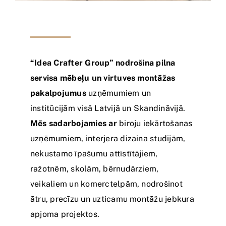
“Idea Crafter Group” nodrošina pilna
servisa mēbeļu un virtuves montāžas
pakalpojumus
uzņēmumiem un
institūcijām visā Latvijā un Skandināvijā.
Mēs sadarbojamies ar
biroju iekārtošanas
uzņēmumiem, interjera dizaina studijām,
nekustamo īpašumu attīstītājiem,
ražotnēm, skolām, bērnudārziem,
veikaliem un komerctelpām, nodrošinot
ātru, precīzu un uzticamu montāžu jebkura
apjoma projektos.