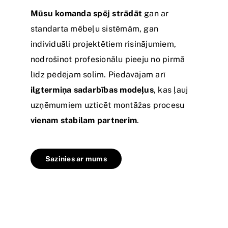
Mūsu komanda spēj strādāt
gan ar
standarta mēbeļu sistēmām, gan
individuāli projektētiem risinājumiem,
nodrošinot profesionālu pieeju no pirmā
līdz pēdējam solim. Piedāvājam arī
ilgtermiņa sadarbības modeļus
, kas ļauj
uzņēmumiem uzticēt montāžas procesu
vienam stabilam partnerim
.
Sazinies ar mums