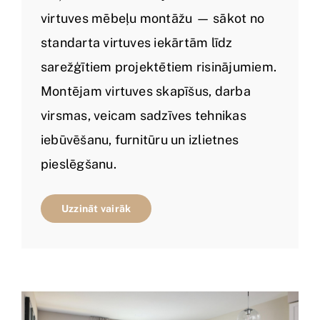
virtuves mēbeļu montāžu — sākot no
standarta virtuves iekārtām līdz
sarežģītiem projektētiem risinājumiem.
Montējam virtuves skapīšus, darba
virsmas, veicam sadzīves tehnikas
iebūvēšanu, furnitūru un izlietnes
pieslēgšanu.
Uzzināt vairāk